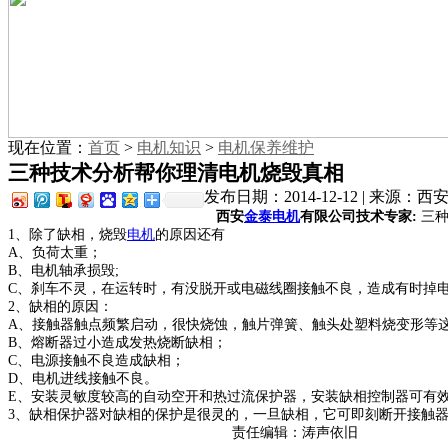
现在位置：
首页
>
电机知识
>
电机保养维护
三种技术分析帮你理清电机烧毁真相
发布日期：2014-12-12 | 来源
西安
金泰电机
有限公司技术专家:
三
1、除了缺相，烧毁
电机
的原因还有
A、负荷太重；
B、电机
轴承
损毁;
C、刹车不灵，在运转时，有没脱开或电磁线圈接触不良，造成有时掉
2、缺相的原因：
A、接触器触点频繁启动，很快烧蚀，触片弹簧、触头处塑料烧变形等
B、熔断器过小造成发热烧断缺相；
C、电源接触不良造成缺相；
D、电机进线接触不良。
E、安装灵敏度较高的自动空开和热过流保护器，安装缺相控制器可有
3、缺相保护器对缺相的保护是很灵的，一旦缺相，它可即刻断开接触器，
责任编辑：涛声依旧