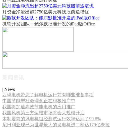
月资金净流出超2750亿美元科技股前途堪忧
微软开发团队：鲍尔默批准开发的iPad版Office
新闻资讯
| News
西玛电机带您了解电机运行前有哪些准备事项
中国节能型社会理念正在积极推广中
我国将加速高效节能电机的应用推广
我国风机第三方运维市场将会大规模开启
木制塔筒的风电机组经测试运行效率达到了99.8%
尼日利亚现已为世界最大的发电机进口额达179亿奈拉