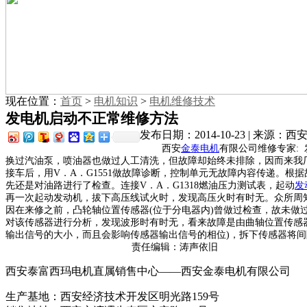
现在位置：
首页
>
电机知识
>
电机维修技术
发电机启动不正常维修方法
发布日期：2014-10-23 | 来源
西安
金泰电机
有限公司维修专家:
换过汽油泵，喷油器也做过人工清洗，但故障却始终未排除，因而来我
接车后，用V．A．G1551做故障诊断，控制单元无故障内容传递。
先还是对油路进行了检查。连接V．A．G1318燃油压力测试表，起动
发
再一次起动发动机，拔下高压线试火时，发现高压火时有时无。众所周
因在来修之前，凸轮轴位置传感器(位于分电器内)曾做过检查，故未
对该传感器进行分析，发现波形时有时无，看来故障是由曲轴位置传感器
输出信号的大小，而且会影响传感器输出信号的相位)，拆下传感器将
责任编辑：涛声依旧
西安泰富西玛电机直属销售中心——西安金泰电机有限公司
生产基地：西安经济技术开发区明光路159号