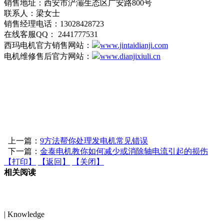
销售地址：西安市浐灞生态区广安路800号
联系人：梁女士
销售经理电话：13028428723
在线客服QQ： 2441777531
西玛电机官方销售网站：
www.jintaidianji.com
电机维修售后官方网站：
www.dianjixiuli.cn
上一篇：
9方法帮你处理发电机常见错误
下一篇：
金泰电机教你如何减少或消除轴电流引起的损伤
【打印】
【返回】
【关闭】
相关阅读
电机知识
| Knowledge
MORE>>