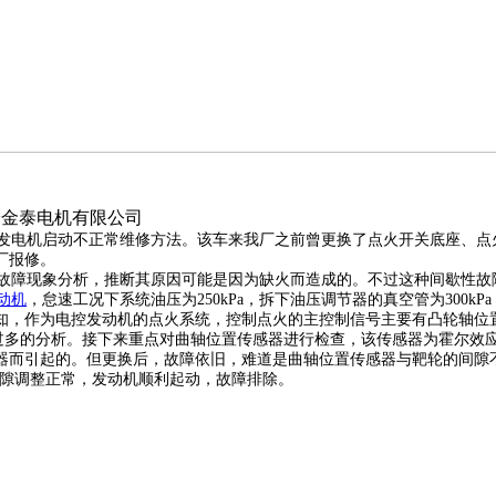
：西安金泰电机有限公司
发电机启动不正常维修方法
。
该车来我厂之前曾更换了点火开关底座、点
厂报修。
根据故障现象分析，推断其原因可能是因为缺火而造成的。不过这种间歇性
动机
，怠速工况下系统油压为250kPa，拆下油压调节器的真空管为300kP
知，作为电控发动机的点火系统，控制点火的主控制信号主要有凸轮轴位
做过多的分析。接下来重点对曲轴位置传感器进行检查，该传感器为霍尔效
而引起的。但更换后，故障依旧，难道是曲轴位置传感器与靶轮的间隙不正
间隙调整正常，发动机顺利起动，故障排除。