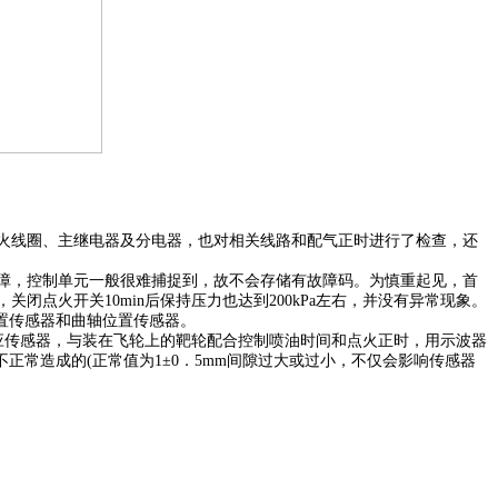
火线圈、主继电器及分电器，也对相关线路和配气正时进行了检查，还
故障，控制单元一般很难捕捉到，故不会存储有故障码。为慎重起见，首
a，关闭点火开关10min后保持压力也达到200kPa左右，并没有异常现象。
置传感器和曲轴位置传感器。
应传感器，与装在飞轮上的靶轮配合控制喷油时间和点火正时，用示波器
常造成的(正常值为1±0．5mm间隙过大或过小，不仅会影响传感器