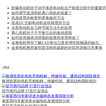
防爆电动机转子动平衡是电动机生产制造过程中的重要环
如何调节直流电机离心风机的风量？
风扇皮带的检查和更换操作方法
提高DC无刷电动机齿轮精度的方法
水泵电动机在几种节能方法中的应用
离心风机转子不平衡引起的振动原因
如何提高轴承润滑脂的效果和使用寿命？
金泰电机带你了解LXD单法兰星形弹性联轴器的缺点。
金泰电机教您鉴别直流电机碳刷的好坏和选购注意事项
热点图文
| Hot
MORE>>
株洲造新款电机亮相柏林，绝缘性能、通风结构国际领先
提升西玛品牌 打造行业强企
泰富西玛专家讲述永磁电机发展现状分析
西玛直流电机如何进行调速