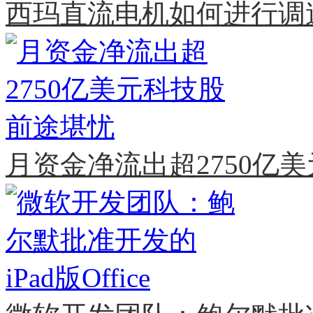
西玛直流电机如何进行调
月资金净流出超2750亿