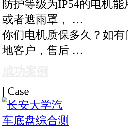
防护等级为IP54的电机
或者遮雨罩， …
你们电机质保多久？如有
地客户，售后 …
成功案例
| Case