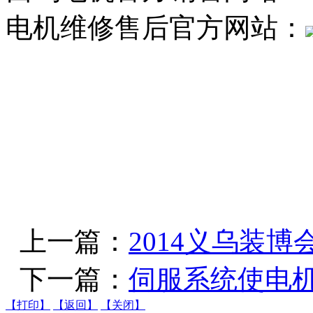
电机维修售后官方网站：
上一篇：
2014义乌装
下一篇：
伺服系统使电
【打印】
【返回】
【关闭】