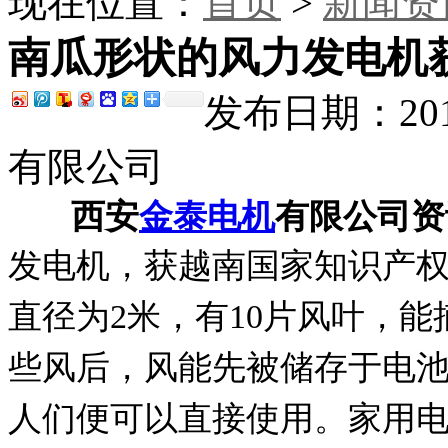
现在位置：
首页
>
新闻资
南瓜形状的风力发电机
发布日期：201
有限公司
西安
金泰电机
有限公司资
发电机，获越南国家知识产
直径为2米，有10片风叶，
些风后，风能先被储存于电池
人们便可以直接使用。家用