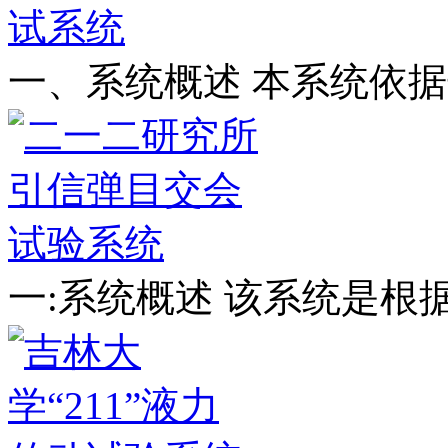
一、系统概述 本系统依
一:系统概述 该系统是根